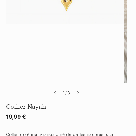
s
1
/
3
u
Collier Nayah
r
S
K
P
19,99 €
r
U
i
:
x
Collier doré multi-rangs orné de perles nacrées, d’un