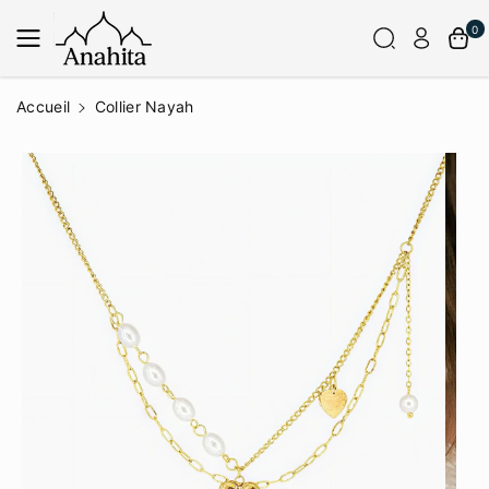
Passer Au
Contenu
0
Accueil
Collier Nayah
Passer
Aux
Informatio
Ns Sur Le
Produit