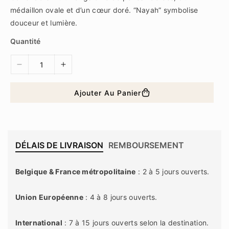
r
é
médaillon ovale et d’un cœur doré. “Nayah” symbolise
g
douceur et lumière.
u
l
i
Quantité
e
r
D
A
i
u
m
g
Ajouter Au Panier
i
m
n
e
u
n
e
t
r
e
DÉLAIS DE LIVRAISON
REMBOURSEMENT
l
r
a
l
Belgique & France métropolitaine
: 2 à 5 jours ouverts.
q
a
u
q
a
u
Union Européenne
: 4 à 8 jours ouverts.
n
a
t
n
International
: 7 à 15 jours ouverts selon la destination.