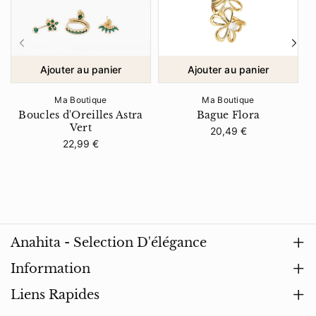
e
c
l
e
e
l
t
e
S
t
Ajouter au panier
Ajouter au panier
t
S
e
t
Ma Boutique
Ma Boutique
l
e
Boucles d'Oreilles Astra
Bague Flora
B
l
l
Vert
Prix
20,49 €
a
l
régulier
Prix
22,99 €
régulier
r
a
a
r
a
Anahita - Selection D'élégance
Notre mission est de sublimer chaque femme avec
Information
des pièces uniques. Chez Anahita, chaque bijou est
Livraison & Retours
Liens Rapides
soigneusement choisi.
FAQ