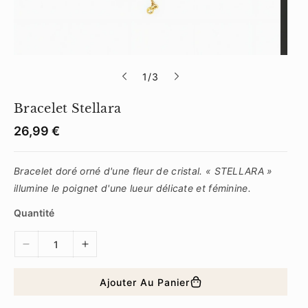
s
1
/
3
u
Bracelet Stellara
r
S
K
P
26,99 €
r
U
i
:
x
Bracelet doré orné d'une fleur de cristal. « STELLARA »
r
é
illumine le poignet d'une lueur délicate et féminine.
g
u
Quantité
l
i
e
D
A
r
i
u
m
g
Ajouter Au Panier
i
m