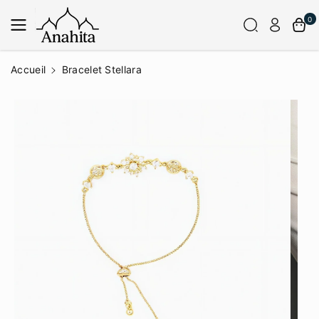
Passer Au
Contenu
0
Accueil
Bracelet Stellara
Passer
Aux
Informatio
Ns Sur Le
Produit