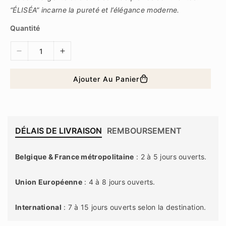
r
é
“ÉLISÉA” incarne la pureté et l’élégance moderne.
g
u
Quantité
l
i
e
D
A
r
i
u
m
g
Ajouter Au Panier
i
m
n
e
u
n
e
t
r
e
DÉLAIS DE LIVRAISON
REMBOURSEMENT
l
r
a
l
Belgique & France métropolitaine
: 2 à 5 jours ouverts.
q
a
u
q
a
u
Union Européenne
: 4 à 8 jours ouverts.
n
a
t
n
International
: 7 à 15 jours ouverts selon la destination.
i
t
Anahita Collection s'engage à expédier des bijoux de
t
i