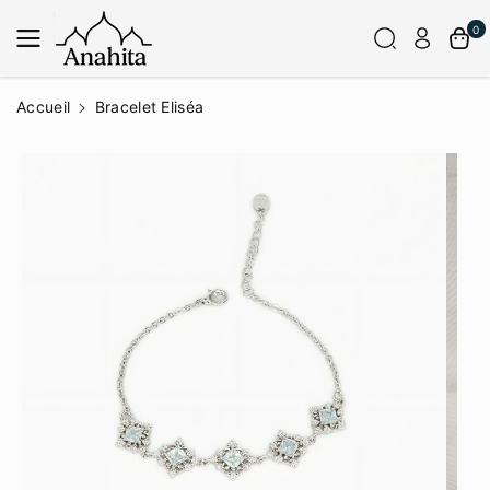
Passer Au
Contenu
0
Accueil
Bracelet Eliséa
Passer
Aux
Informatio
Ns Sur Le
Produit