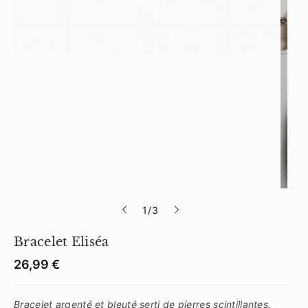
s
1
/
3
u
Bracelet Eliséa
r
S
K
P
26,99 €
r
U
i
:
x
Bracelet argenté et bleuté serti de pierres scintillantes.