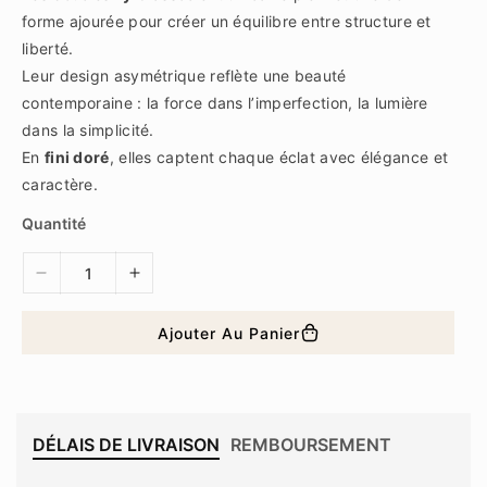
r
é
forme ajourée pour créer un équilibre entre structure et
g
liberté.
u
l
Leur design asymétrique reflète une beauté
i
e
contemporaine : la force dans l’imperfection, la lumière
r
dans la simplicité.
En
fini doré
, elles captent chaque éclat avec élégance et
caractère.
Quantité
D
A
i
u
m
g
Ajouter Au Panier
i
m
n
e
u
n
e
t
r
e
DÉLAIS DE LIVRAISON
REMBOURSEMENT
l
r