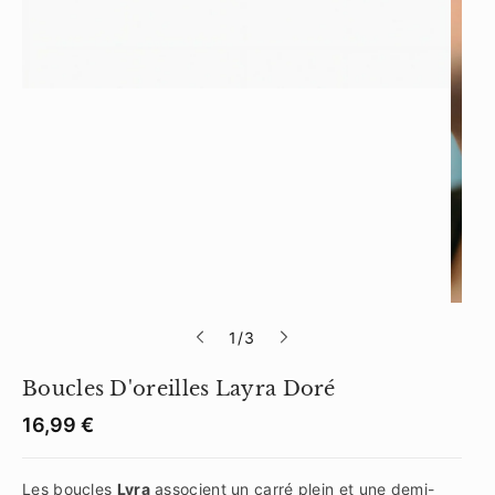
s
1
/
3
u
Boucles D'oreilles Layra Doré
r
S
K
P
16,99 €
r
U
i
:
x
Les boucles
Lyra
associent un carré plein et une demi-