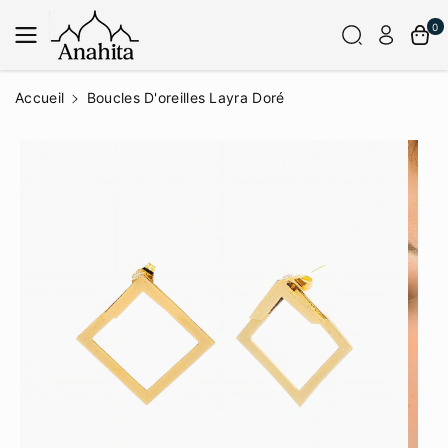
Passer Au
Contenu
0
Accueil
Boucles D'oreilles Layra Doré
Passer
Aux
Informatio
Ns Sur Le
Produit